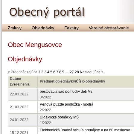
Zmluvy
Objednávky
Faktúry
Verejné obstarávanie
Obec Mengusovce
Objednávky
« Predchádzajúca
1
2
3
4
5
6
7
8
9
…
27
28
Nasledujúca »
Datum
Predmet objednávky/Číslo objednávky
zverejnenia
pestovacia sad pomôcky deti Mš
22.03.2022
3/2022
Penová puzzle podložka - modrá
21.03.2022
2/2022
Didaktické pomôcky MŠ
24.01.2022
1/2022
Elektronická úradná tabuľa prenájom a na 60 mesiacov.
15.12.2021