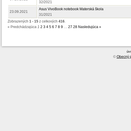
32/2021
Asus VivoBook notebook Materská škola
23.09.2021
31/2021
Zobrazených
1 - 15
z celkových
416
.
« Predchádzajúca
1
2
3
4
5
6
7
8
9
…
27
28
Nasledujúca »
úv
©
Obecný p