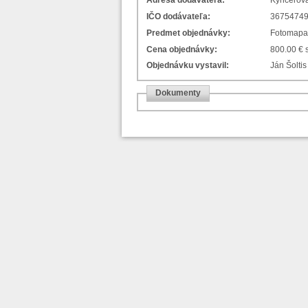
Adresa dodávateľa:
Kynceľová
IČO dodávateľa:
3675474
Predmet objednávky:
Fotomapa 
Cena objednávky:
800.00 €
Objednávku vystavil:
Ján Šoltis
Dokumenty