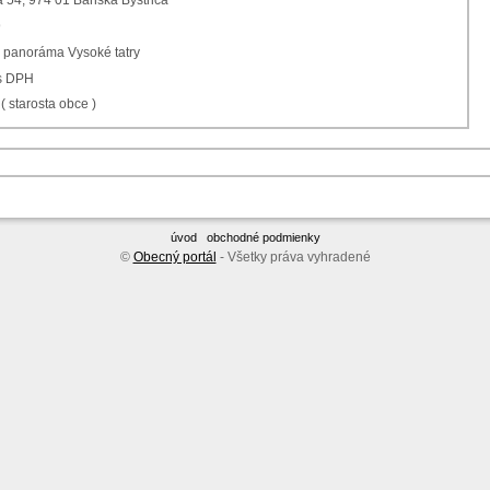
 54, 974 01 Banská Bystrica
9
panoráma Vysoké tatry
 s DPH
 ( starosta obce )
úvod
obchodné podmienky
©
Obecný portál
- Všetky práva vyhradené