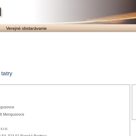
Verejné obstarávanie
tatry
gusovce
36 Mengusovce
2
s.r.o.