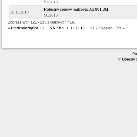
51/2018
Robusný cepový mulčovač AS 901 SM
10.11.2018
50/2018
Zobrazených
121 - 135
z celkových
416
.
« Predchádzajúca
1
2
…
5
6
7
8
9
10
11
12
13
…
27
28
Nasledujúca »
úv
©
Obecný p