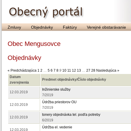
Zmluvy
Objednávky
Faktúry
Verejné obstarávanie
Obec Mengusovce
Objednávky
« Predchádzajúca
1
2
…
5
6
7
8
9
10
11
12
13
…
27
28
Nasledujúca »
Datum
Predmet objednávky/Číslo objednávky
zverejnenia
Inžinierske služby
12.03.2019
7/2019
Údržba priestorov OU
12.03.2019
7/2019
tonery objednávka tel. podľa potreby
12.03.2019
6/2019
Údržba el. vedenie
12.03.2019