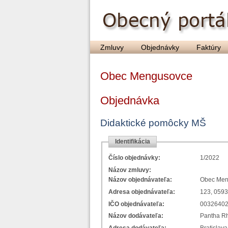
Zmluvy
Objednávky
Faktúry
Obec Mengusovce
Objednávka
Didaktické pomôcky MŠ
Identifikácia
Číslo objednávky:
1/2022
Názov zmluvy:
Názov objednávateľa:
Obec Men
Adresa objednávateľa:
123, 059
IČO objednávateľa:
0032640
Názov dodávateľa:
Pantha R