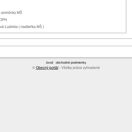
ké pomôcky MŠ
 DPH
vá Ľudmila ( riaditeľka MŠ )
úvod
obchodné podmienky
©
Obecný portál
- Všetky práva vyhradené