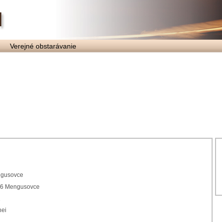
Verejné obstarávanie
gusovce
36 Mengusovce
2
hei