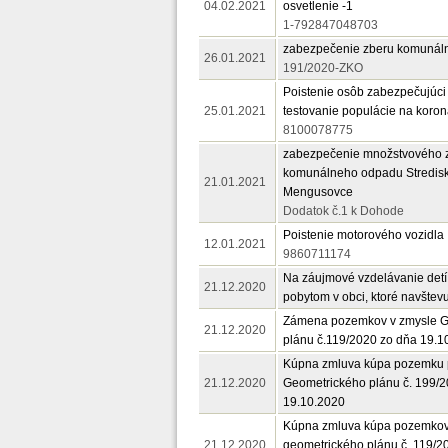
04.02.2021
osvetlenie -1
1-792847048703
zabezpečenie zberu komunál
26.01.2021
191/2020-ZKO
Poistenie osôb zabezpečujúci
25.01.2021
testovanie populácie na koro
8100078775
zabezpečenie množstvového 
komunálneho odpadu Stredi
21.01.2021
Mengusovce
Dodatok č.1 k Dohode
Poistenie motorového vozidla
12.01.2021
9860711174
Na záujmové vzdelávanie detí 
21.12.2020
pobytom v obci, ktoré navštev
Zámena pozemkov v zmysle G
21.12.2020
plánu č.119/2020 zo dňa 19.1
Kúpna zmluva kúpa pozemku 
21.12.2020
Geometrického plánu č. 199/
19.10.2020
Kúpna zmluva kúpa pozemkov
21.12.2020
geometrického plánu č. 119/2