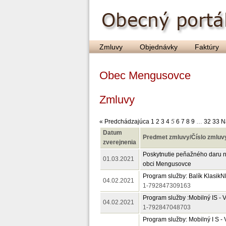
Zmluvy
Objednávky
Faktúry
Obec Mengusovce
Zmluvy
« Predchádzajúca
1
2
3
4
5
6
7
8
9
…
32
33
N
Datum
Predmet zmluvy/Číslo zmluv
zverejnenia
Poskytnutie peňažného daru n
01.03.2021
obci Mengusovce
Program služby: Balík Klasi
04.02.2021
1-792847309163
Program služby :Mobilný IS - 
04.02.2021
1-792847048703
Program služby: Mobilný I S - 