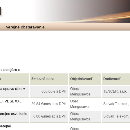
Verejné obstarávanie
asledujúca »
y
Zmluvná cena
Objednávateľ
Dodávateľ
a opravu ciest v
Obec
600.00 € s DPH
TENCER, s.r.o.
Mengusovce
kNET VDSL XXL
Obec
29.84 €/mesiac s DPH
Slovak Telekom, 
Mengusovce
Verejné osvetlenie
Obec
6.00 €/mesiac s DPH
Slovak Telekom, 
Mengusovce
Verejné
Obec