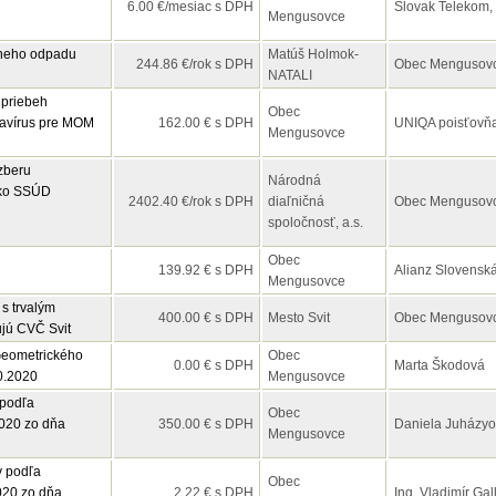
6.00 €/mesiac s DPH
Slovak Telekom, 
Mengusovce
neho odpadu
Matúš Holmok-
244.86 €/rok s DPH
Obec Mengusov
NATALI
 priebeh
Obec
navírus pre MOM
162.00 € s DPH
UNIQA poisťovňa,
Mengusovce
zberu
Národná
sko SSÚD
2402.40 €/rok s DPH
diaľničná
Obec Mengusov
spoločnosť, a.s.
Obec
139.92 € s DPH
Alianz Slovenská
Mengusovce
s trvalým
400.00 € s DPH
Mesto Svit
Obec Mengusov
ujú CVČ Svit
eometrického
Obec
0.00 € s DPH
Marta Škodová
0.2020
Mengusovce
podľa
Obec
2020 zo dňa
350.00 € s DPH
Daniela Juházy
Mengusovce
 podľa
Obec
020 zo dňa
2.22 € s DPH
Ing. Vladimír Gal