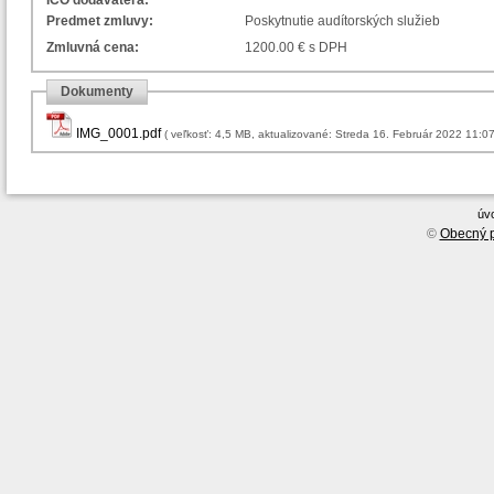
IČO dodávateľa:
Predmet zmluvy:
Poskytnutie audítorských služieb
Zmluvná cena:
1200.00 € s DPH
Dokumenty
IMG_0001.pdf
( veľkosť: 4,5 MB, aktualizované: Streda 16. Február 2022 11:0
úv
©
Obecný p