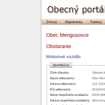
Zmluvy
Objednávky
Faktúry
Obec Mengusovce
Obstaranie
Motorové vozidlo
Identifikácia
Číslo zákazky:
Zákazka d
Názov odberateľa:
Obec Men
Adresa odberateľa:
123, 059
IČO odberateľa:
0032640
Názov úspešného uchádača:
EROCAMP 
Adresa úspešného uchádača:
Dlhé hony