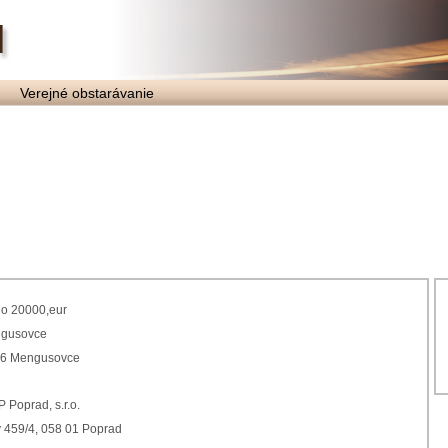
Verejné obstarávanie
o 20000,eur
gusovce
36 Mengusovce
2
Poprad, s.r.o.
 459/4, 058 01 Poprad