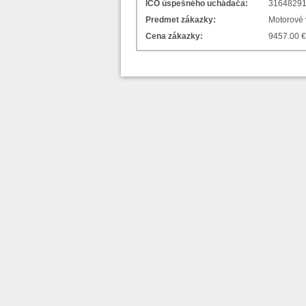
IČO úspešného uchádača:
3164829
Predmet zákazky:
Motorové
Cena zákazky:
9457.00 