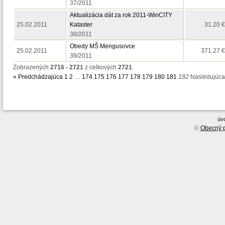
37/2011
Aktualizácia dát za rok 2011-WinCITY
25.02.2011
Kataster
31.20 €
38/2011
Obedy MŠ Mengusovce
25.02.2011
371.27 €
39/2011
Zobrazených
2716 - 2721
z celkových
2721
.
« Predchádzajúca
1
2
…
174
175
176
177
178
179
180
181
182
Nasledujúca
úv
©
Obecný p