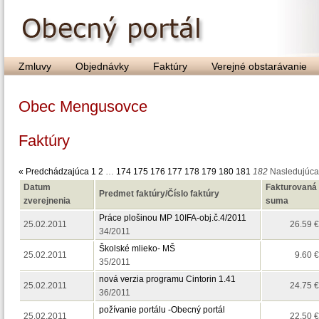
Zmluvy
Objednávky
Faktúry
Verejné obstarávanie
Obec Mengusovce
Faktúry
« Predchádzajúca
1
2
…
174
175
176
177
178
179
180
181
182
Nasledujúca
Datum
Fakturovaná
Predmet faktúry/Číslo faktúry
zverejnenia
suma
Práce plošinou MP 10IFA-obj.č.4/2011
25.02.2011
26.59 €
34/2011
Školské mlieko- MŠ
25.02.2011
9.60 €
35/2011
nová verzia programu Cintorin 1.41
25.02.2011
24.75 €
36/2011
požívanie portálu -Obecný portál
25.02.2011
22.50 €