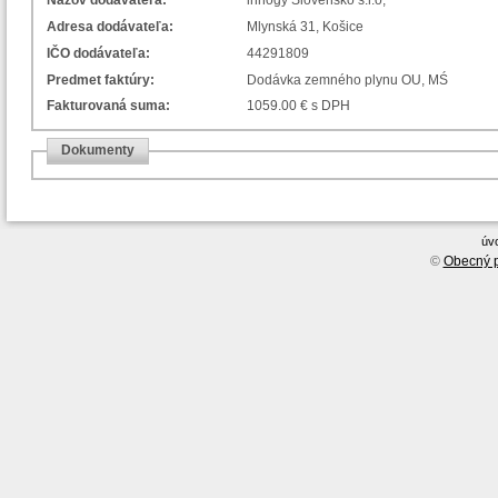
Názov dodávateľa:
innogy Slovensko s.r.o,
Adresa dodávateľa:
Mlynská 31, Košice
IČO dodávateľa:
44291809
Predmet faktúry:
Dodávka zemného plynu OU, MŚ
Fakturovaná suma:
1059.00 € s DPH
Dokumenty
úv
©
Obecný p