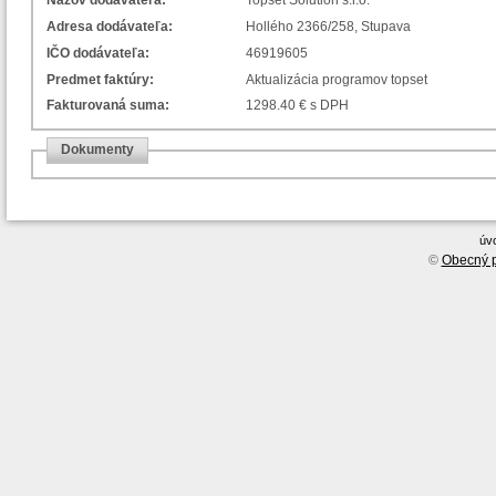
Názov dodávateľa:
Topset Solution s.r.o.
Adresa dodávateľa:
Hollého 2366/258, Stupava
IČO dodávateľa:
46919605
Predmet faktúry:
Aktualizácia programov topset
Fakturovaná suma:
1298.40 € s DPH
Dokumenty
úv
©
Obecný p